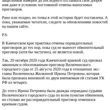
защитников намерен до последнего отстаивать своё доброе
имя даже в условиях постоянной отмены выносимых
приговоров.
Рано или поздно, но точка в этой истории будет поставлена. А
пока, уважаемые читатели, следите за обновлениями новостей
на нашем сайте.
P.S.
В Камчатском крае практика отмены оправдательных
приговоров до тех пор, пока суд не вынесет обвинительный
приговор (хотя бы частично), не является новой.
Так, 20 октября 2020 года Камчатский краевой суд признал
законным и обоснованным приговор Вилючинского
городского суда от 25 августа 2020 года в отношении экс-
главы Вилючинска Жилкиной Ирины Петровны, которая
была признана виновной по двум вменяемым ей статьям УК
РФ из четырех.
До этого Ирина Петровна была дважды оправдана судьями
Вилючинского городского суда по всем пунктам обвинения,
но столько же раз оправдательный приговор отменялся
краевым судом.