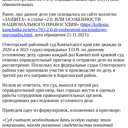
обвинительных.
Ранее, про данное дело уже освещалось на сайте коллегии
«ЗАЩИТА» в статье «2:0, ИЛИ ОСОБЕННОСТИ
НАЦИОНАЛЬНОГО ПРАВОСУДИЯ» (
https://kollegia-
kamchatka.ru/news/765-2-0-ili-osobennosti-nacionalnogo-
pravosudija.html
, дата обращения 21.11.2021).
Олюторский районный суд Камчатского края уже дважды (в
2020 и в 2021 годах) оправдывал Т.О.В. по данному
уголовному делу, однако каждый раз Камчатский краевой суд
отменял оправдательный приговор и отправлял дело на новое
рассмотрение. Поскольку все федеральные судьи Олюторского
района уже принимали участие в производстве по делу, в
третий раз его направили в Карагинский район.
Нельзя не отметить, что суд, вынося в третий раз
оправдательный приговор, был гораздо жестче в оценках
работы сотрудников правоохранительных органов,
проводивших расследование уголовного дела.
Приведем одну из формулировок, изложенных в приговоре:
«
Суд считает необходимым дать особую оценку этим
показаниям, находя указанные свидетельства попыткой