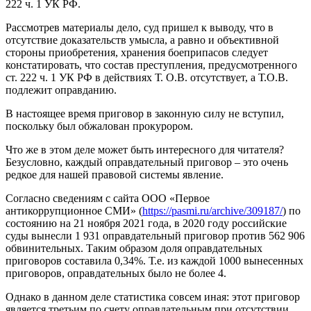
222 ч. 1 УК РФ.
Рассмотрев материалы дело, суд пришел к выводу, что в
отсутствие доказательств умысла, а равно и объективной
стороны приобретения, хранения боеприпасов следует
констатировать, что состав преступления, предусмотренного
ст. 222 ч. 1 УК РФ в действиях Т. О.В. отсутствует, а Т.О.В.
подлежит оправданию.
В настоящее время приговор в законную силу не вступил,
поскольку был обжалован прокурором.
Что же в этом деле может быть интересного для читателя?
Безусловно, каждый оправдательный приговор – это очень
редкое для нашей правовой системы явление.
Согласно сведениям с сайта ООО «Первое
антикоррупционное СМИ» (
https://pasmi.ru/archive/309187/
) по
состоянию на 21 ноября 2021 года, в 2020 году российские
суды вынесли 1 931 оправдательный приговор против 562 906
обвинительных. Таким образом доля оправдательных
приговоров составила 0,34%. Т.е. из каждой 1000 вынесенных
приговоров, оправдательных было не более 4.
Однако в данном деле статистика совсем иная: этот приговор
является третьим по счету оправдательным при отсутствии