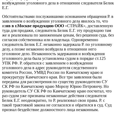
возбуждении уголовного дела в отношении следователя Белик
Е.Г.
Обстоятельствами послужившими основанием обращения Р. в
заявлением о возбуждении уголовного дела явилось то, что
из
яв в г.Москве продукцию ООО
«СТРАЙК», доставленную
туда для продажи, следователь Белик Е.Г. эту продукцию там
же и реализовала по заниженным ценам, без решения суда, без
согласия собственника или владельца. Одновременно
следователь Белик Е.Г. незаконно задержала Р. по уголовному
делу, а позже незаконно возбудила в отношении него
уголовное дело. Незаконность задержания и возбуждения
уголовного дела была установлена судом в порядке ст.125
УПК РФ. Р. обратился с заявлением о возбуждении
уголовного дела в адрес руководителя следственного
комитета России, УМВД России по Камчатскому краю и
прокуратуру Камчатского края. Все три заявления были
переданы для рассмотрения по существу руководителю СУ
СК РФ по Камчатскому краю Морозу Юрию Петровичу. Но
руководитель СУ СК РФ по Камчатскому краю посчитал, что
раз судом уже признаны незаконные действия следователя
Белик Е.Г. неоднократно, то Р. реализовал свои права. Р. с
такой трактовкой закона не согласился и обратился в суд. Суд
признал бездействие должностного лица незаконным.