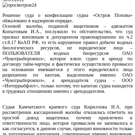
24
Решение суда о конфискации судна «Остров Попова»
обжаловано в надзорном порядке.
Основой жалобы, поданной защитником – адвокатом
Копытовым И.А., послужило то обстоятельство, что суд
признал виновным в допущенном правонарушении по ч.2
ст.8.17 КоАП РФ, то есть нарушении правил добычи водных
биологических ресурсов, не юридическое лицо –
ПОЛЬЗОВАТЕЛЯ водных биоресурсов ОАО
«Чукотрыбпромхоз», которое взяло судно в аренду по
договору тайм-чартера и фактически осуществляло промысел
на основании имевшегося у этого юридического лица
разрешения по квотам, выделенным именно ОАО
«Чукотрыбпромхоз», а арендодателя судна – ООО
«Интеррыбфлот», только потому, что капитан судна находится
в трудовых отношениях именно с арендодателем.
Судья Камчатского краевого суда Кириллова Н.А. при
рассмотрении кассационной жалобы отказалась ответить на
простой довод защитника: почему привлечено к
ответственности лицо, которое промыслом не занималось и
как согласуется, в данном случае, принцип виновности только
за допущенные нарушения, совершенные именно виновным,