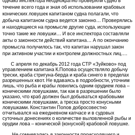
однако инспектора неоднократно проверяли судно в
течение всего года и зная об использовании крабовых
конических ловушек капитаном судна полагали, что
добыча капитаном судна ведется законно… Проверялись
и находящиеся на промысле другие суда, использующие
точно такие же ловушки… И все инспектора составляли
акты о законности действий капитана… А по окончанию
промысла получилось так, что капитан нарушал закон
при активном участии и контролем должностных лиц….
С апреля по декабрь 2012 года СТР «Зуйково» под
управлением капитана К.Попова осуществляло добычу
трески, краба стригуна-берда и краба синего в пределах
разрешенных квот. Не вдаваясь в подробности, уточним
лишь, что рыба и крабы ловились одним орудием лова –
коническими ловушками, так как в разрешении было
указано, что краб должен был добываться крабовыми
коническими ловушками, а треска просто конусными
ловушками. Константин Попов добросовестно
отчитывался на ежедневном капчасе и в судовых
суточных донесениях о количестве выловленной рыбы и
орудии лова – конической (конусной) крабовой ловушке.
Не сомневались в законности происходящего и