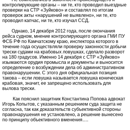
контролирующие органы – ни те, кто проводил выездные
проверки на СТР «Зуйково» и составлял по итогам
проверок акты «нарушений не выявлено», ни те, кто
проводил капчас, ни те, кто изучал ССД.
Однако, 14 декабря 2012 года, после окончания
рейса судном, мнение контролирующего органа ГМИ ПУ
ФСБ РФ по Камчатскому краю, инспектора которого в
течение года осуществляли проверку законности добычи
трески судами на крабовых ловушках, сделало разворот
на 180 градусов. Именно 14 декабря с СТР «Зуйково»
изымаются орудия промысла и документы и выносится
определение о возбуждении дела об административном
правонарушении. С этого дня официальная позиция
такова – если ловушка называется ловушка коническая
крабовая, значит, ее запрещено использовать для
вылова трески.
Как пояснил защитник Константина Попова адвокат
Игорь Копытов, с указанным решением суда защита не
согласна, так как доказательств субъективной стороны
правонарушения не установлено, а решение вынесено
по принципу объективного вменения….