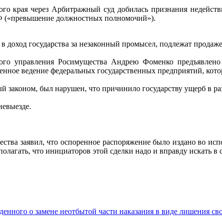
 края через Арбитражный суд добилась признания недействите
 РФ («превышение должностных полномочий»).
доход государства за незаконный промысел, подлежат продаже н
ого управления Росимущества Андрею Фоменко предъявлено
енное ведение федеральных государственных предприятий, кото
й законом, был нарушен, что причинило государству ущерб в ра
невыезде.
ества заявил, что оспоренное распоряжение было издано во ис
лагать, что инициаторов этой сделки надо и вправду искать в 