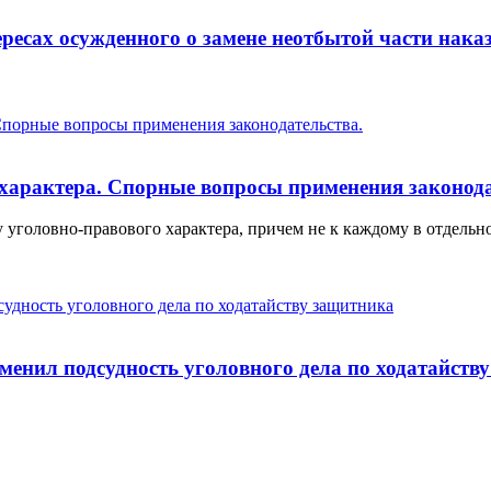
ересах осужденного о замене неотбытой части на
характера. Спорные вопросы применения законода
уголовно-правового характера, причем не к каждому в отдельно
енил подсудность уголовного дела по ходатайств