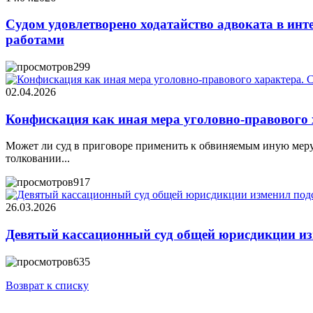
Судом удовлетворено ходатайство адвоката в инт
работами
299
02.04.2026
Конфискация как иная мера уголовно-правового 
Может ли суд в приговоре применить к обвиняемым иную меру 
толковании...
917
26.03.2026
Девятый кассационный суд общей юрисдикции изм
635
Возврат к списку