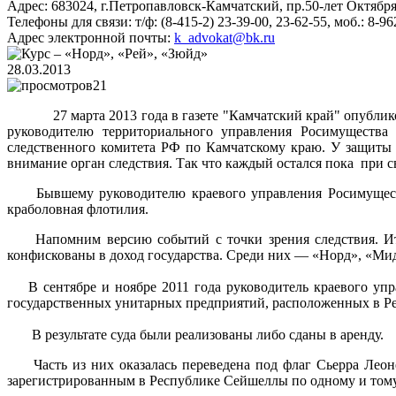
Адрес:
683024, г.Петропавловск-Камчатский, пр.50-лет Октября
Телефоны для связи:
т/ф: (8-415-2) 23-39-00, 23-62-55, моб.: 8-9
Адрес электронной почты:
k_advokat@bk.ru
28.03.2013
21
27 марта 2013 года в газете "Камчатский край" опубликова
руководителю территориального управления Росимущества
следственного комитета РФ по Камчатскому краю. У защиты 
внимание орган следствия. Так что каждый остался пока при с
Бывшему руководителю краевого управления Росимущества
краболовная флотилия.
Напомним версию событий с точки зрения следствия. Итак,
конфискованы в доход государства. Среди них — «Норд», «Мид
В сентябре и ноябре 2011 года руководитель краевого упр
государственных унитарных предприятий, расположенных в Ре
В результате суда были реализованы либо сданы в аренду
Часть из них оказалась переведена под флаг Сьерра Леоне
зарегистрированным в Республике Сейшеллы по одному и тому 