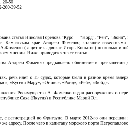
, 20-50
62-280-39-52
на статья Николая Горелова "Курс — "Норд", "Рей", "Зюйд", в
 в Камчатском крае Андрею Фоменко, ставшие известными
А.Фоменко (защитник адвокат Игорь Копытов) несколько иной 
воем мнении. Ниже приводится текст статьи.
 Андрею Фоменко предъявлено обвинение в превышении дол
 речь идет о 15 судах, которые были в разное время задержа
ас», «Кусеки Мару», «Оникс», «Ронд», «Рей», «Зюйд».
авления Росимущества А. Фоменко издал распоряжения о перед
спублике Саха (Якутия) и Республике Марий Эл.
.
, с регистрацией во Фритауне. В марте 2012-го они перешли 
же адресу. После чего к капитану морского порта Петропавловск