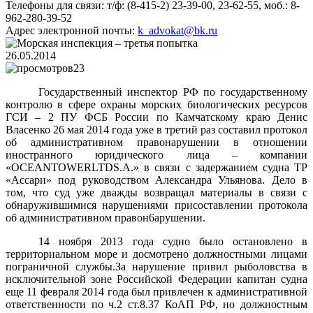
Телефоны для связи:
т/ф: (8-415-2) 23-39-00, 23-62-55, моб.: 8-
962-280-39-52
Адрес электронной почты:
k_advokat@bk.ru
26.05.2014
23
Государственный инспектор РФ по государственному
контролю в сфере охраны морских биологических ресурсов
ГСИ – 2 ПУ ФСБ России по Камчатскому краю Денис
Власенко 26 мая 2014 года уже в третий раз составил протокол
об административном правонарушении в отношении
иностранного юридического лица – компании
«
OCEAN
TOWER
LTD
S
.
A
.» в связи с задержанием судна ТР
«Ассари» под руководством Александра Ульянова. Дело в
том, что суд уже дважды возвращал материалы в связи с
обнаружившимися нарушениями присоставлении протокола
об административном правон6арушении.
14 ноября 2013 года судно было остановлено в
территориальном море и досмотрено должностными лицами
пограничной службы.За нарушение привил рыболовства в
исключительной зоне Российской Федерации капитан судна
еще 11 февраля 2014 года был привлечен к административной
ответственности по ч.2 ст.8.37 КоАП РФ, но должностным