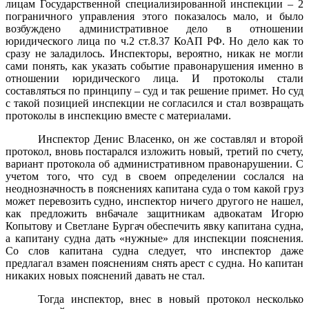
лицам Государственной специализированной инспекции – 2
пограничного управления этого показалось мало, и было
возбуждено административное дело в отношении
юридического лица по ч.2 ст.8.37 КоАП РФ. Но дело как то
сразу не заладилось. Инспекторы, вероятно, никак не могли
сами понять, как указать событие правонарушения именно в
отношении юридического лица. И протоколы стали
составляться по принципу – суд и так решение примет. Но суд
с такой позицией инспекции не согласился и стал возвращать
протоколы в инспекцию вместе с материалами.
Инспектор Денис Власенко, он же составлял и второй
протокол, вновь постарался изложить новый, третий по счету,
вариант протокола об административном правонарушении. С
учетом того, что суд в своем определении сослался на
неоднозначность в пояснениях капитана суда о том какой груз
может перевозить судно, инспектор ничего другого не нашел,
как предложить вн6ачале защитникам адвокатам Игорю
Копытову и Светлане Бургач обеспечить явку капитана судна,
а капитану судна дать «нужные» для инспекции пояснения.
Со слов капитана судна следует, что инспектор даже
предлагал взамен пояснениям снять арест с судна. Но капитан
никаких новых пояснений давать не стал.
Тогда инспектор, внес в новый протокол несколько