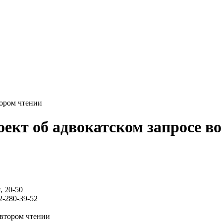
тором чтении
ект об адвокатском запросе в
, 20-50
62-280-39-52