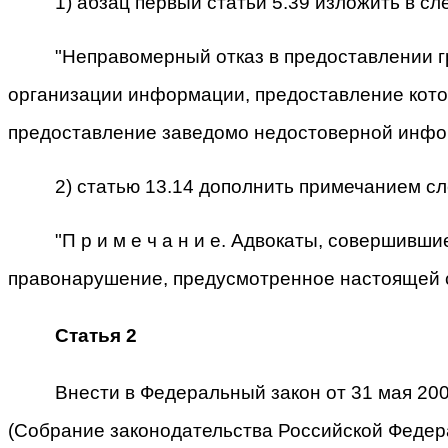
1) абзац первый статьи 5.39 изложить в с
"Неправомерный отказ в предоставлении гр
организации информации, предоставление кот
предоставление заведомо недостоверной инфор
2) статью 13.14 дополнить примечанием с
"П р и м е ч а н и е. Адвокаты, совершив
правонарушение, предусмотренное настоящей ст
Статья 2
Внести в Федеральный закон от 31 мая 20
(Собрание законодательства Российской Федерации