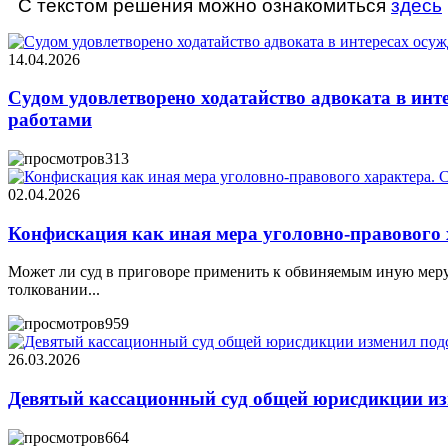
С текстом решения можно ознакомиться
здесь
14.04.2026
Судом удовлетворено ходатайство адвоката в инт
работами
313
02.04.2026
Конфискация как иная мера уголовно-правового 
Может ли суд в приговоре применить к обвиняемым иную меру 
толковании...
959
26.03.2026
Девятый кассационный суд общей юрисдикции изм
664