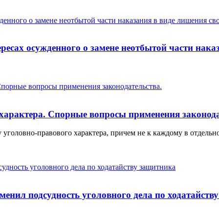
ересах осужденного о замене неотбытой части на
характера. Спорные вопросы применения законода
уголовно-правового характера, причем не к каждому в отдельно
енил подсудность уголовного дела по ходатайств